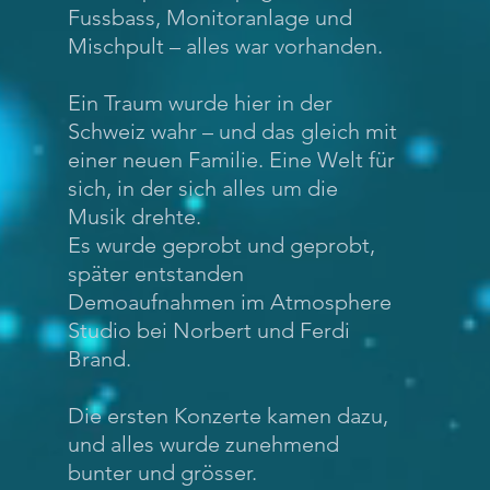
Fussbass, Monitoranlage und
Mischpult – alles war vorhanden.
Ein Traum wurde hier in der
Schweiz wahr – und das gleich mit
einer neuen Familie. Eine Welt für
sich, in der sich alles um die
Musik drehte.
Es wurde geprobt und geprobt,
später entstanden
Demoaufnahmen im Atmosphere
Studio bei Norbert und Ferdi
Brand.
Die ersten Konzerte kamen dazu,
und alles wurde zunehmend
bunter und grösser.