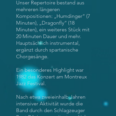
Unser Repertoire bestand aus
mehreren längeren
Kompositionen: „Humdinger“ (7
Minuten), „Dragonfly“ (18
Minuten), ein weiteres Stück mit
20 Minuten Dauer und mehr.
Hauptsächlich instrumental,
ergänzt durch spartanische
Chorgesänge.
Ein besonderes Highlight war
1982 das Konzert am Montreux
Jazz Festival.
Nach etwa zweieinhalb Jahren
intensiver Aktivität wurde die
Band durch den Schlagzeuger