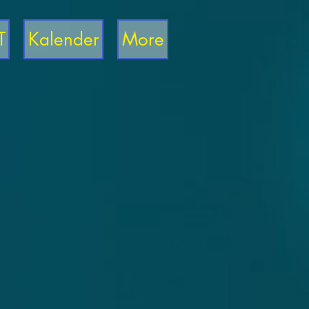
T
Kalender
More